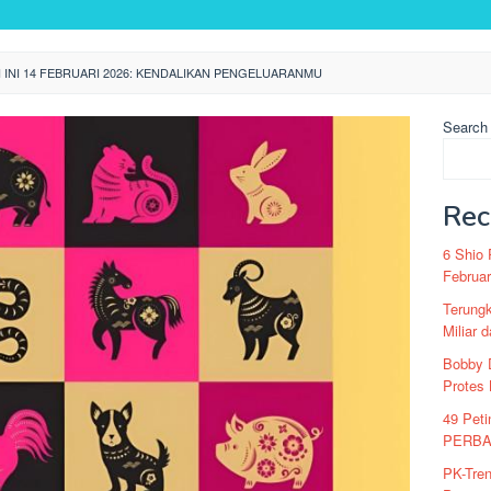
 INI 14 FEBRUARI 2026: KENDALIKAN PENGELUARANMU
Search
Rec
6 Shio 
Februar
Terung
Miliar 
Bobby D
Protes
49 Peti
PERBAT
PK-Tre