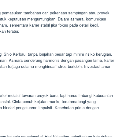
g pemasukan tambahan dari pekerjaan sampingan atau proyek
m untuk keputusan menguntungkan. Dalam asmara, komunikasi
m, sementara karier stabil jika fokus pada detail kecil.
an teratur.
gi Shio Kerbau, tanpa lonjakan besar tapi minim risiko kerugian,
nan. Asmara cenderung harmonis dengan pasangan lama, karier
an terjaga selama menghindari stres berlebih. Investasi aman
ier melalui tawaran proyek baru, tapi harus imbangi keberanian
ansial. Cinta penuh kejutan manis, terutama bagi yang
a hindari pengeluaran impulsif. Kesehatan prima dengan
an belanja emosional di Hari Valentine, prioritaskan kebutuhan