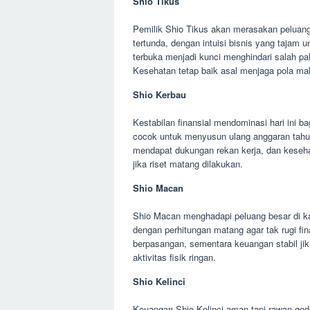
Shio Tikus
Pemilik Shio Tikus akan merasakan peluan
tertunda, dengan intuisi bisnis yang taja
terbuka menjadi kunci menghindari salah paha
Kesehatan tetap baik asal menjaga pola mak
Shio Kerbau
Kestabilan finansial mendominasi hari ini ba
cocok untuk menyusun ulang anggaran tahu
mendapat dukungan rekan kerja, dan kesehat
jika riset matang dilakukan.
Shio Macan
Shio Macan menghadapi peluang besar di kar
dengan perhitungan matang agar tak rugi fin
berpasangan, sementara keuangan stabil jik
aktivitas fisik ringan.
Shio Kelinci
Keuangan Shio Kelinci aman tapi rawan goda