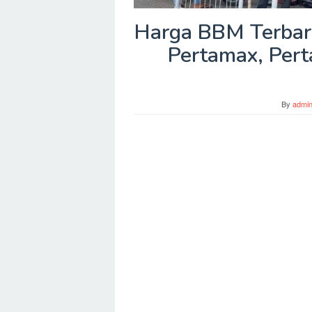
Harga BBM Terbaru
Pertamax, Perta
By
admi