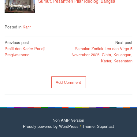
Sumut, Pesantren Pilar Ideologi Bangsa
Posted in
Karir
Post
Previous post
Next post
Profil dan Karier Pandji
Ramalan Zodiak Leo dan Virgo 5
navigation
Pragiwaksono
November 2025: Cinta, Keuangan,
Karier, Kesehatan
Add Comment
Non AMP Version
Proudly powered by WordPress
/
Theme: Superfast