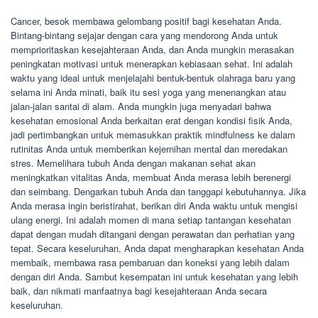
Cancer, besok membawa gelombang positif bagi kesehatan Anda.
Bintang-bintang sejajar dengan cara yang mendorong Anda untuk
memprioritaskan kesejahteraan Anda, dan Anda mungkin merasakan
peningkatan motivasi untuk menerapkan kebiasaan sehat. Ini adalah
waktu yang ideal untuk menjelajahi bentuk-bentuk olahraga baru yang
selama ini Anda minati, baik itu sesi yoga yang menenangkan atau
jalan-jalan santai di alam. Anda mungkin juga menyadari bahwa
kesehatan emosional Anda berkaitan erat dengan kondisi fisik Anda,
jadi pertimbangkan untuk memasukkan praktik mindfulness ke dalam
rutinitas Anda untuk memberikan kejernihan mental dan meredakan
stres. Memelihara tubuh Anda dengan makanan sehat akan
meningkatkan vitalitas Anda, membuat Anda merasa lebih berenergi
dan seimbang. Dengarkan tubuh Anda dan tanggapi kebutuhannya. Jika
Anda merasa ingin beristirahat, berikan diri Anda waktu untuk mengisi
ulang energi. Ini adalah momen di mana setiap tantangan kesehatan
dapat dengan mudah ditangani dengan perawatan dan perhatian yang
tepat. Secara keseluruhan, Anda dapat mengharapkan kesehatan Anda
membaik, membawa rasa pembaruan dan koneksi yang lebih dalam
dengan diri Anda. Sambut kesempatan ini untuk kesehatan yang lebih
baik, dan nikmati manfaatnya bagi kesejahteraan Anda secara
keseluruhan.