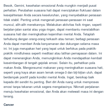
Besok, Gemini, kesehatan emosional Anda mungkin menjadi pusat
perhatian. Perubahan suasana hati dapat menciptakan fluktuasi dalam
kesejahteraan Anda secara keseluruhan, yang menyebabkan perasaan
tidak stabil. Penting untuk mengenali perasaan-perasaan ini saat
muncul, alih-alih menekannya. Melakukan aktivitas fisik ringan, seperti
berjalan-jalan santai atau yoga ringan, dapat membantu menstabilkan
suasana hati dan meningkatkan kejernihan mental Anda. Tetaplah
terhubung dengan orang-orang terkasih atau teman; berbagi perasaan
Anda dapat memberi Anda kenyamanan dan dukungan selama masa
ini. Ini juga merupakan hari yang tepat untuk berfokus pada praktik-
praktik mindfulness seperti meditasi atau latihan pernapasan dalam. Ini
dapat menenangkan Anda, memungkinkan Anda mendapatkan kembali
keseimbangan di tengah gejolak emosi. Selain itu, perhatikan pola
makan Anda. Mengonsumsi makanan yang meningkatkan suasana hati,
seperti yang kaya akan asam lemak omega-3 dan biji-bijian utuh, dapat
berdampak positif pada kondisi mental Anda. Ingat, bersikap baik
kepada diri sendiri itu penting. Beri diri Anda ruang untuk memproses
emosi tanpa tekanan untuk segera mengatasinya. Nikmati perjalanan
menuju kesehatan emosional, dan Anda akan melewati masa ini dengan
tenang.
Cancer