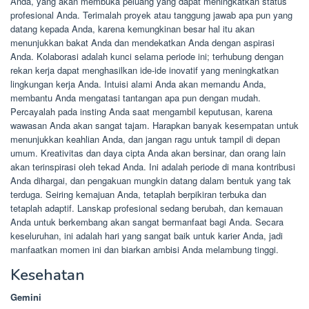
Anda, yang akan membuka peluang yang dapat meningkatkan status
profesional Anda. Terimalah proyek atau tanggung jawab apa pun yang
datang kepada Anda, karena kemungkinan besar hal itu akan
menunjukkan bakat Anda dan mendekatkan Anda dengan aspirasi
Anda. Kolaborasi adalah kunci selama periode ini; terhubung dengan
rekan kerja dapat menghasilkan ide-ide inovatif yang meningkatkan
lingkungan kerja Anda. Intuisi alami Anda akan memandu Anda,
membantu Anda mengatasi tantangan apa pun dengan mudah.
Percayalah pada insting Anda saat mengambil keputusan, karena
wawasan Anda akan sangat tajam. Harapkan banyak kesempatan untuk
menunjukkan keahlian Anda, dan jangan ragu untuk tampil di depan
umum. Kreativitas dan daya cipta Anda akan bersinar, dan orang lain
akan terinspirasi oleh tekad Anda. Ini adalah periode di mana kontribusi
Anda dihargai, dan pengakuan mungkin datang dalam bentuk yang tak
terduga. Seiring kemajuan Anda, tetaplah berpikiran terbuka dan
tetaplah adaptif. Lanskap profesional sedang berubah, dan kemauan
Anda untuk berkembang akan sangat bermanfaat bagi Anda. Secara
keseluruhan, ini adalah hari yang sangat baik untuk karier Anda, jadi
manfaatkan momen ini dan biarkan ambisi Anda melambung tinggi.
Kesehatan
Gemini