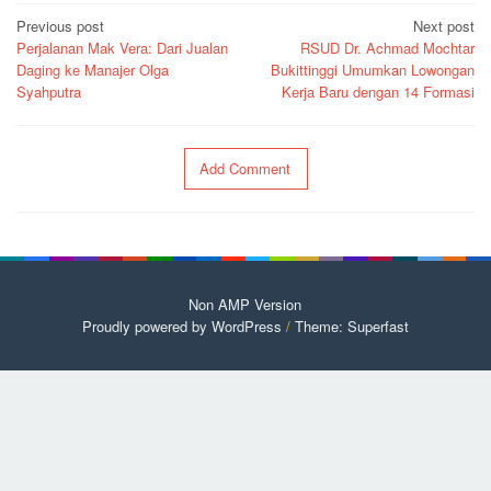
Post
Previous post
Next post
Perjalanan Mak Vera: Dari Jualan
RSUD Dr. Achmad Mochtar
navigation
Daging ke Manajer Olga
Bukittinggi Umumkan Lowongan
Syahputra
Kerja Baru dengan 14 Formasi
Add Comment
Non AMP Version
Proudly powered by WordPress
/
Theme: Superfast