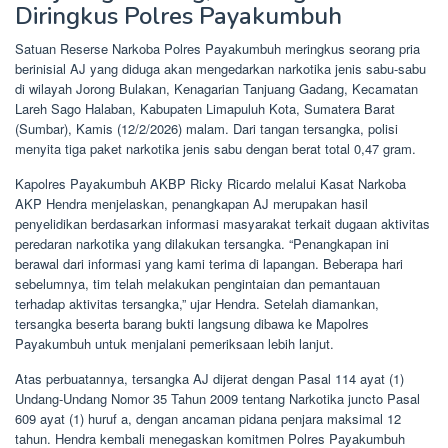
Diringkus Polres Payakumbuh
Satuan Reserse Narkoba Polres Payakumbuh meringkus seorang pria
berinisial AJ yang diduga akan mengedarkan narkotika jenis sabu-sabu
di wilayah Jorong Bulakan, Kenagarian Tanjuang Gadang, Kecamatan
Lareh Sago Halaban, Kabupaten Limapuluh Kota, Sumatera Barat
(Sumbar), Kamis (12/2/2026) malam. Dari tangan tersangka, polisi
menyita tiga paket narkotika jenis sabu dengan berat total 0,47 gram.
Kapolres Payakumbuh AKBP Ricky Ricardo melalui Kasat Narkoba
AKP Hendra menjelaskan, penangkapan AJ merupakan hasil
penyelidikan berdasarkan informasi masyarakat terkait dugaan aktivitas
peredaran narkotika yang dilakukan tersangka. “Penangkapan ini
berawal dari informasi yang kami terima di lapangan. Beberapa hari
sebelumnya, tim telah melakukan pengintaian dan pemantauan
terhadap aktivitas tersangka,” ujar Hendra. Setelah diamankan,
tersangka beserta barang bukti langsung dibawa ke Mapolres
Payakumbuh untuk menjalani pemeriksaan lebih lanjut.
Atas perbuatannya, tersangka AJ dijerat dengan Pasal 114 ayat (1)
Undang-Undang Nomor 35 Tahun 2009 tentang Narkotika juncto Pasal
609 ayat (1) huruf a, dengan ancaman pidana penjara maksimal 12
tahun. Hendra kembali menegaskan komitmen Polres Payakumbuh