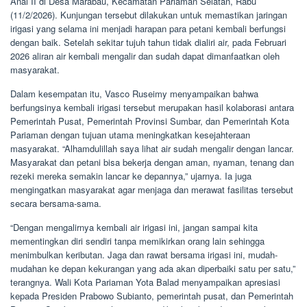
Anai II di Desa Marabau, Kecamatan Pariaman Selatan, Rabu
(11/2/2026). Kunjungan tersebut dilakukan untuk memastikan jaringan
irigasi yang selama ini menjadi harapan para petani kembali berfungsi
dengan baik. Setelah sekitar tujuh tahun tidak dialiri air, pada Februari
2026 aliran air kembali mengalir dan sudah dapat dimanfaatkan oleh
masyarakat.
Dalam kesempatan itu, Vasco Ruseimy menyampaikan bahwa
berfungsinya kembali irigasi tersebut merupakan hasil kolaborasi antara
Pemerintah Pusat, Pemerintah Provinsi Sumbar, dan Pemerintah Kota
Pariaman dengan tujuan utama meningkatkan kesejahteraan
masyarakat. “Alhamdulillah saya lihat air sudah mengalir dengan lancar.
Masyarakat dan petani bisa bekerja dengan aman, nyaman, tenang dan
rezeki mereka semakin lancar ke depannya,” ujarnya. Ia juga
mengingatkan masyarakat agar menjaga dan merawat fasilitas tersebut
secara bersama-sama.
“Dengan mengalirnya kembali air irigasi ini, jangan sampai kita
mementingkan diri sendiri tanpa memikirkan orang lain sehingga
menimbulkan keributan. Jaga dan rawat bersama irigasi ini, mudah-
mudahan ke depan kekurangan yang ada akan diperbaiki satu per satu,”
terangnya. Wali Kota Pariaman Yota Balad menyampaikan apresiasi
kepada Presiden Prabowo Subianto, pemerintah pusat, dan Pemerintah